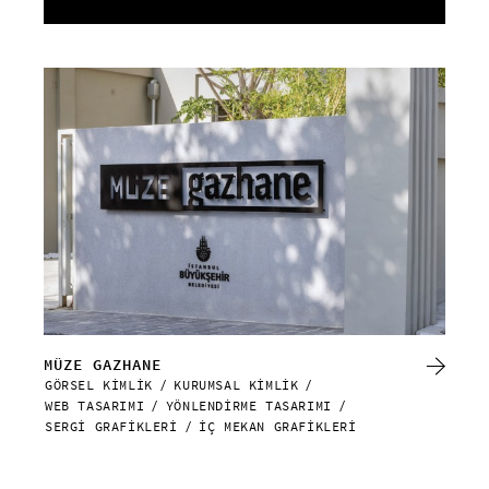
MÜZE GAZHANE
DA
GÖRSEL KİMLİK
KURUMSAL KİMLİK
WEB
WEB TASARIMI
YÖNLENDİRME TASARIMI
SERGİ GRAFİKLERİ
İÇ MEKAN GRAFİKLERİ