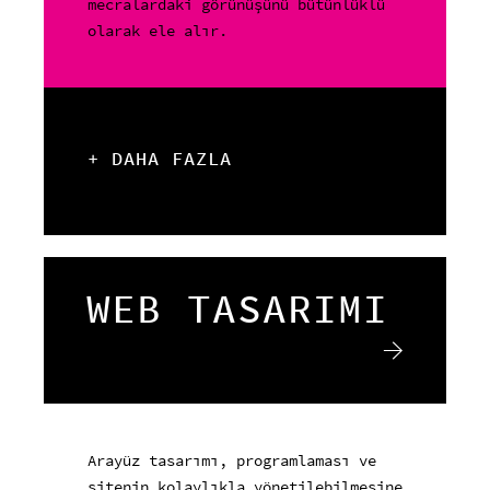
mecralardaki görünüşünü bütünlüklü
olarak ele alır.
+ DAHA FAZLA
WEB TASARIMI
Arayüz tasarımı, programlaması ve
sitenin kolaylıkla yönetilebilmesine