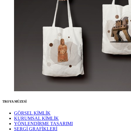
TROYA MÜZESİ
GÖRSEL KİMLİK
KURUMSAL KİMLİK
YÖNLENDİRME TASARIMI
SERGİ GRAFİKLERİ