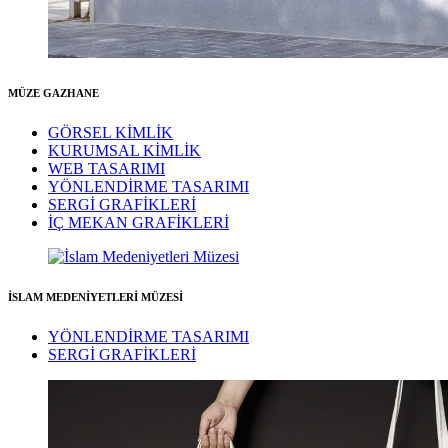
MÜZE GAZHANE
GÖRSEL KİMLİK
KURUMSAL KİMLİK
WEB TASARIMI
YÖNLENDİRME TASARIMI
SERGİ GRAFİKLERİ
İÇ MEKAN GRAFİKLERİ
İSLAM MEDENİYETLERİ MÜZESİ
YÖNLENDİRME TASARIMI
SERGİ GRAFİKLERİ