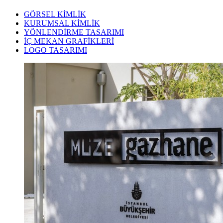
GÖRSEL KİMLİK
KURUMSAL KİMLİK
YÖNLENDİRME TASARIMI
İÇ MEKAN GRAFİKLERİ
LOGO TASARIMI