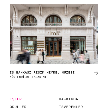
İK
İŞ BANKASI RESİM HEYKEL MÜZESİ
GÖR
YÖNLENDİRME TASARIMI
YÖN
İŞLER
HAKKINDA
ÖDÜLLER
İŞVERENLER